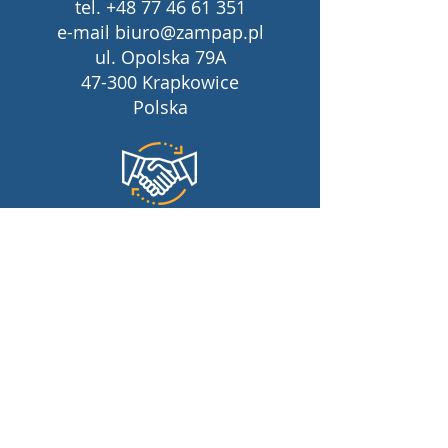
tel.
+48 77 46 61 351
e-mail
biuro@zampap.pl
ul. Opolska 79A
47-300 Krapkowice
Polska
DZIAŁ
HANDLOWY
DYREKTOR
ds. marketingu i sprzedaży
Mirosław Kałus
tel.
+48 785 000 568
m.kalus@zampap.pl
Rejestracja:
Sąd Rejonowy w Opolu VIII