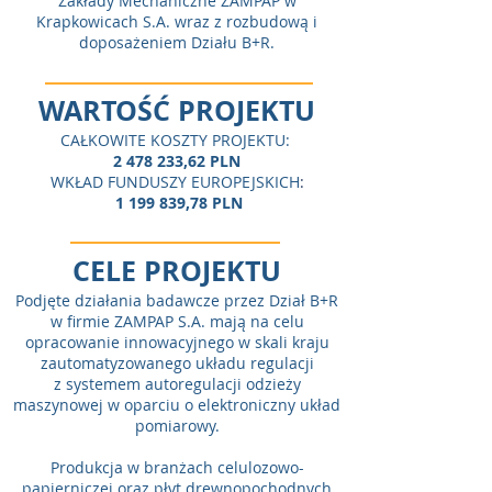
Zakłady Mechaniczne ZAMPAP w
Krapkowicach S.A. wraz z rozbudową i
doposażeniem Działu B+R.
WARTOŚĆ PROJEKTU
CAŁKOWITE KOSZTY PROJEKTU:
2 478 233
,62 PLN
WKŁAD FUNDUSZY EUROPEJSKICH
:
1 199 839
,78 PLN
CELE PROJEKTU
Podjęte działania badawcze przez Dział B+R
w firmie ZAMPAP S.A. mają na celu
opracowanie innowacyjnego w skali kraju
zautomatyzowanego układu regulacji
z systemem autoregulacji odzieży
maszynowej w oparciu o elektroniczny układ
pomiarowy.
Produkcja w branżach celulozowo-
papierniczej oraz płyt drewnopochodnych