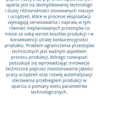
oparta jest na skomplikowanej technologii
i dużej różnorodności stosowanych maszyn
i urządzeń, które w procesie eksploatacji
wymagają serwisowania i napraw, w tym
również nieplanowanych przestojów co
niesie za sobą wzrost kosztów produkcji i w
konsekwencji utratę konkurencyjności
produktu. Problem ograniczenia przestojów
technicznych jest ważnym aspektem
procesu produkcji, którego rozwiązań
poszukuje się wprowadzając innowacje
techniczne poprzez monitorowanie jakości
pracy urządzeń oraz rozwój automatyzacji
sterowania przebiegiem produkcji w
oparciu o pomiary wielu parametrów
technologicznych.
Specyficznym elementem maszyn
produkujących papier i płyty
drewnopochodne w technologii mokrej jest
odzież maszynowa spełniająca rolę nośnika
produkowanej wstęgi papierniczej lub masy
drewnopochodnej, a jej głównym zadaniem