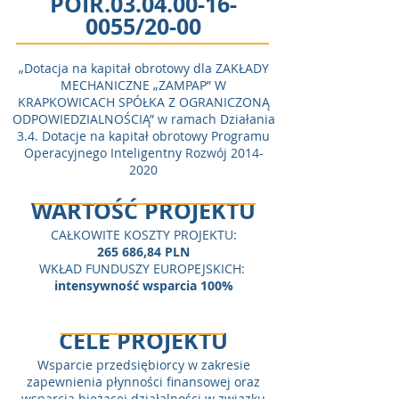
POIR.03.04.00-16-
0055/20-00
„Dotacja na kapitał obrotowy dla ZAKŁADY
MECHANICZNE „ZAMPAP” W
KRAPKOWICACH SPÓŁKA Z OGRANICZONĄ
ODPOWIEDZIALNOŚCIĄ” w ramach Działania
3.4. Dotacje na kapitał obrotowy Programu
Operacyjnego Inteligentny Rozwój
2014-
2020
WARTOŚĆ PROJEKTU
CAŁKOWITE KOSZTY PROJEKTU:
265 686,84 PLN
WKŁAD FUNDUSZY EUROPEJSKICH:
intensywność wsparcia 100%
CELE PROJEKTU
Wsparcie przedsiębiorcy w zakresie
zapewnienia płynności finansowej oraz
wsparcia bieżącej działalności w związku