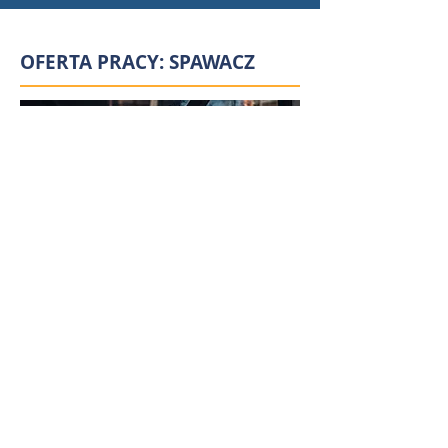
OFERTA PRACY: SPAWACZ
Jeżeli masz doświadczenie
potwierdzone certyfikatami i pracą
na stanowisku spawacza, zapoznaj